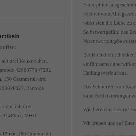
Endorphine ausgeschütte
leichter vom Alltagsstr
wirkt sich die Liebe zu 
Selbstwertgefühl des Bes
rtikeln
Verantwortungsbewussts
troffen:
Bei Krankheit schenken 
 mit drei Kauknochen,
einfühlsamer und wirken
Barcode 4260077047292
Heilungsverlauf aus.
m
, 150 Gramm mit drei
Das Schnurren von Katz
3200PF027, Barcode
kann Schlafstörungen v
Gramm mit drei
Wie bereichern Eure Tie
de 1148657, MHD
Wir freuen uns auf Euer
a 12 cm
, 180 Gramm mit