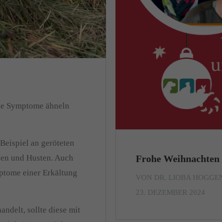
die Symptome ähneln
 Beispiel an geröteten
Frohe Weihnachten
sen und Husten. Auch
ptome einer Erkältung
VON DR. LIOBA HOGG
23. DEZEMBER 2024
andelt, sollte diese mit