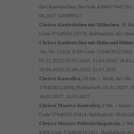
drei Kauknochen, Barcode 4260077047261
06.2027 3200PF027
Chrisco Kaubrötchen mit Hähnchen
, 10 St
Code 5764630124578, Haltbarkeit: alle Dat
Chrisco Kaubrötchen mit Huhn und Hühne
Art.-Nr. 12324, EAN-Code 5764630123243, 
01.12.2025; 05.01.2026; 15.03.2026; 18.03.
20.04.2026; 01.06.2026; 15.07.2026
Chrisco Kaurollen,
18 Stk. – Weiß, Art.-Nr
5764630124684, Haltbarkeit: 05.01.2027; 2
18.03.2027; 24.03.2027
Chrisco Massive Kaurollen,
2 Stk. – braun,
Code 5764630125414, Haltbarkeit: 26.02.20
Chrisco Massive Polizeischlagstöcke
, 2 St
EAN-Code 5764630125421, Haltbarkeit: 05.