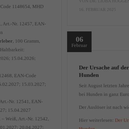
VON DR. LIOBA HOGG
, Code 1148654, MHD
16. FEBRUAR 2025
k, Art.-Nr. 12457, EAN-
en
06
rleber
, 100 Gramm,
Februar
Haltbarkeit:
2026; 15.04.2026;
Der Ursache auf de
Hunden
. 12468, EAN-Code
6.02.2027; 15.03.2027;
Seit August letzten Jahr
bei Hunden in ganz Euro
 Art.-Nr. 12541, EAN-
Der Auslöser ist nach wi
27; 15.04.2027
k. – Weiß, Art.-Nr. 12542,
Hier weiterlesen:
Der Ur
01.2027; 20.04.2027;
Hunden