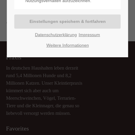
Nutzungsverhalten aufzuzeichnen.
Aktuell sind keine Termine vorhanden.
Datenschutzerklärung
Impressum
Weitere Informationen
Praxis
In deutschen Haushalten leben derzeit
rund 5,4 Millionen Hunde und 8,2
Millionen Katzen. Unser Kleintierpraxis
kümmert sich aber auch um
Meerschweinchen, Vögel, Terrarien-
Tiere und die Kleinnager, die genau so
liebevoll versorgt werden müssen.
Favorites