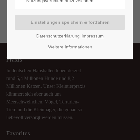
Nutzungsverhalten aufzuzeichnen.
Aktuell sind keine Termine vorhanden.
Datenschutzerklärung
Impressum
Weitere Informationen
Praxis
In deutschen Haushalten leben derzeit
rund 5,4 Millionen Hunde und 8,2
Millionen Katzen. Unser Kleintierpraxis
kümmert sich aber auch um
Meerschweinchen, Vögel, Terrarien-
Tiere und die Kleinnager, die genau so
liebevoll versorgt werden müssen.
Favorites