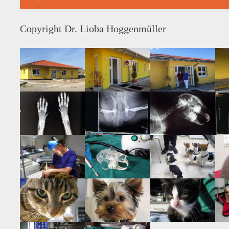
Copyright Dr. Lioba Hoggenmüller
künstliche
Röntgenbild
Röntgenbild
Hüftgelenke beim
Hü
Kaninchenkopf
Hund
Zahnbehandlung
Kaninchen