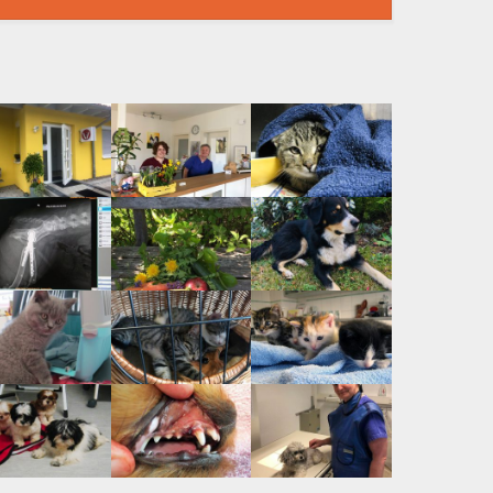
künstliches
ftgelenk beim
Hund
pers. Milchzahn
entfernt