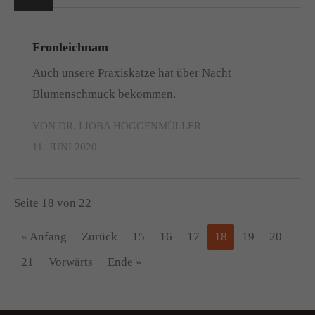
Fronleichnam
Auch unsere Praxiskatze hat über Nacht
Blumenschmuck bekommen.
VON DR. LIOBA HOGGENMÜLLER
11. JUNI 2020
Seite 18 von 22
« Anfang
Zurück
15
16
17
18
19
20
21
Vorwärts
Ende »