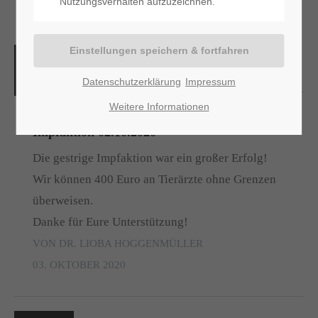
Nutzungsverhalten aufzuzeichnen.
03
Oktober
Datenschutzerklärung
Impressum
Weitere Informationen
Impfaktion 02.10.2020
Die gestrige Impfaktion war ein großer Erfolg!
Wir können 400 Euro an Tierärzte ohne Grenzen
überweisen.
Danke für Eure Unterstützung!
VON DR. LIOBA HOGGENMÜLLER
03. OKTOBER 2020